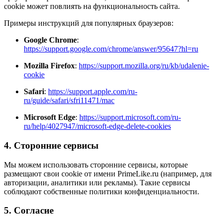
cookie может повлиять на функциональность сайта.
Примеры инструкций для популярных браузеров:
Google Chrome
:
https://support.google.com/chrome/answer/95647?hl=ru
Mozilla Firefox
:
https://support.mozilla.org/ru/kb/udalenie-
cookie
Safari
:
https://support.apple.com/ru-
ru/guide/safari/sfri11471/mac
Microsoft Edge
:
https://support.microsoft.com/ru-
ru/help/4027947/microsoft-edge-delete-cookies
4. Сторонние сервисы
Мы можем использовать сторонние сервисы, которые
размещают свои cookie от имени PrimeLike.ru (например, для
авторизации, аналитики или рекламы). Такие сервисы
соблюдают собственные политики конфиденциальности.
5. Согласие