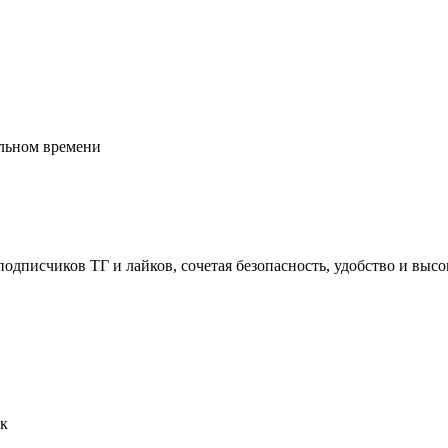
альном времени
писчиков ТГ и лайков, сочетая безопасность, удобство и высоко
ек