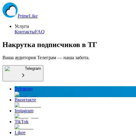
Prime
Like
Услуги
Контакты
FAQ
Накрутка подписчиков в ТГ
Ваша аудитория Телеграм — наша забота.
Telegram
Telegram
Вконтакте
Instagram
TikTok
Likee