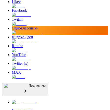
Likee
Facebook
Twitch
Одноклассники
Яндекс Дзен
Rutube
YouTube
Twitter (x)
MAX
Подписчики