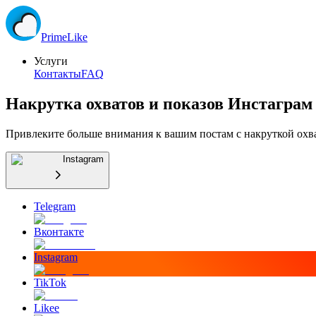
Prime
Like
Услуги
Контакты
FAQ
Накрутка охватов и показов Инстаграм
Привлеките больше внимания к вашим постам с накруткой охва
Instagram
Telegram
Вконтакте
Instagram
TikTok
Likee