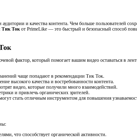
 аудитории и качества контента. Чем больше пользователей со
 Тик Ток
от PrimeLike — это быстрый и безопасный способ повы
 Ток
лючевой фактор, который помогает вашим видео оставаться в ле
ранений чаще попадают в рекомендации Тик Ток.
ние высокого качества и востребованности контента.
отрят видео, которые получили много взаимодействий.
трики и привлечь органических зрителей.
могут стать отличным инструментом для повышения узнаваемос
ны:
ями, что способствует органической активности.