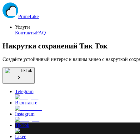
Prime
Like
Услуги
Контакты
FAQ
Накрутка сохранений Тик Ток
Создайте устойчивый интерес к вашим видео с накруткой сохр
TikTok
Telegram
Вконтакте
Instagram
TikTok
Likee