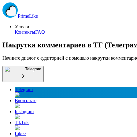
Prime
Like
Услуги
Контакты
FAQ
Накрутка комментариев в ТГ (Телеграм
Начните диалог с аудиторией с помощью накрутки комментарие
Telegram
Telegram
Вконтакте
Instagram
TikTok
Likee