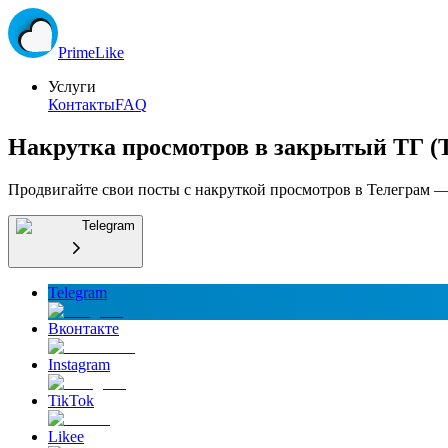
Prime
Like
Услуги
Контакты
FAQ
Накрутка просмотров в закрытый ТГ (Т
Продвигайте свои посты с накруткой просмотров в Телеграм —
Telegram
Telegram
Вконтакте
Instagram
TikTok
Likee